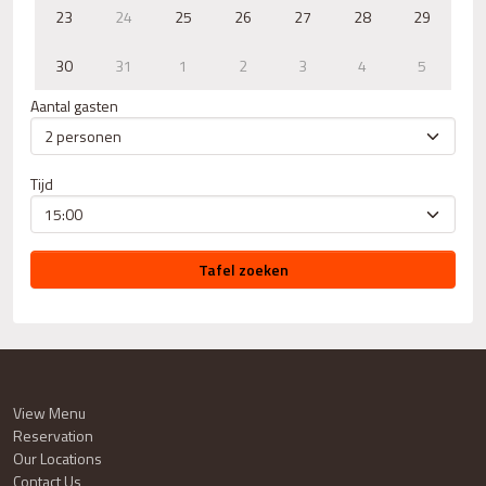
23
24
25
26
27
28
29
30
31
1
2
3
4
5
Aantal gasten
Tijd
Tafel zoeken
View Menu
Reservation
Our Locations
Contact Us