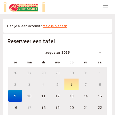
Heb je al een account?
Meld je hier aan
Reserveer een tafel
augustus 2026
»
zo
ma
di
wo
do
vr
za
26
27
28
29
30
31
1
2
3
4
5
6
7
8
9
10
11
12
13
14
15
16
17
18
19
20
21
22